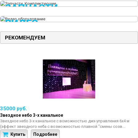
ЭФФЕКТЫ
ЗАПЧАСТИ
LED
КОМПЛЕКТУЮЩИЕ
ВИДЕО
Лампы, Игниторы, ИЗУ
ОБОРУДОВАНИЕ
РЕКОМЕНДУЕМ
35000 руб.
Звездное небо 3-х канальное
Звездное небо 3-х канальное с воможностью дмх-управления 6х4 м
(эффект звездного неба с возможностью плавной "смены созв...
Купить
Подробнее