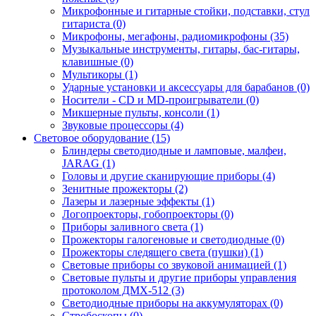
Микрофонные и гитарные стойки, подставки, стул
гитариста (0)
Микрофоны, мегафоны, радиомикрофоны (35)
Музыкальные инструменты, гитары, бас-гитары,
клавишные (0)
Мультикоры (1)
Ударные установки и аксессуары для барабанов (0)
Носители - CD и MD-проигрыватели (0)
Микшерные пульты, консоли (1)
Звуковые процессоры (4)
Световое оборудование (15)
Блиндеры светодиодные и ламповые, малфеи,
JARAG (1)
Головы и другие сканирующие приборы (4)
Зенитные прожекторы (2)
Лазеры и лазерные эффекты (1)
Логопроекторы, гобопроекторы (0)
Приборы заливного света (1)
Прожекторы галогеновые и светодиодные (0)
Прожекторы следящего света (пушки) (1)
Световые приборы со звуковой анимацией (1)
Световые пульты и другие приборы управления
протоколом ДМХ-512 (3)
Светодиодные приборы на аккумуляторах (0)
Стробоскопы (0)