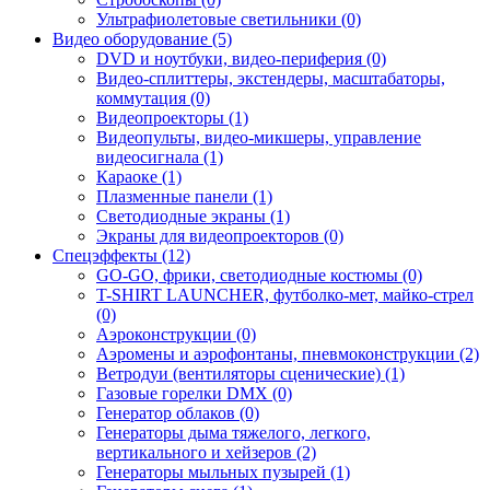
Ультрафиолетовые светильники (0)
Видео оборудование (5)
DVD и ноутбуки, видео-периферия (0)
Видео-сплиттеры, экстендеры, масштабаторы,
коммутация (0)
Видеопроекторы (1)
Видеопульты, видео-микшеры, управление
видеосигнала (1)
Караоке (1)
Плазменные панели (1)
Светодиодные экраны (1)
Экраны для видеопроекторов (0)
Спецэффекты (12)
GO-GO, фрики, светодиодные костюмы (0)
T-SHIRT LAUNCHER, футболко-мет, майко-стрел
(0)
Аэроконструкции (0)
Аэромены и аэрофонтаны, пневмоконструкции (2)
Ветродуи (вентиляторы сценические) (1)
Газовые горелки DMX (0)
Генератор облаков (0)
Генераторы дыма тяжелого, легкого,
вертикального и хейзеров (2)
Генераторы мыльных пузырей (1)