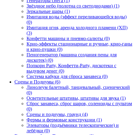
Генераторы снега (1)
Звёздное небо (полотна со светодиодами) (1)
Зеркальные шары (1)
Имитация воды (эффект переливающейся воды)
(0)
Имитация огня, аренда холодного пламени (ХП)
(3)
Конфетти машины и пневмо-салюты (0)
Крио-эффекты стационарные и ручные, крио-ганы
и крио-пушки (0)
Пеногенератор (машина создания пены для
дискотек) (0)
Попкорн Party, Конфетти-Party, дискотеки с
выдувом денег (0)
Система кабуки для сброса занавеса (0)
Сцены и Подиумы (6)
Линолеум балетный, танцевальный, сценический
(0)
Осветительные штативы, штативы для звука (1)
Сброс занавеса, сброс шаров, соленоиды с пультом
(0)
Сцены и подиумы, граунд (4)
Фермы и фермовые конструкции (1)
Элеваторы (подъёмники телескопические) и
лебёдки (0)