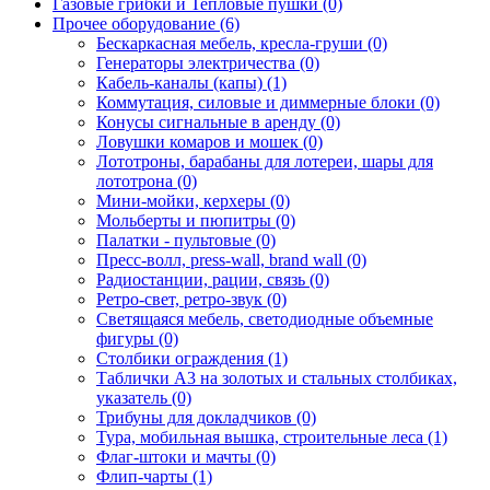
Газовые грибки и Тепловые пушки (0)
Прочее оборудование (6)
Беcкаркасная мебель, кресла-груши (0)
Генераторы электричества (0)
Кабель-каналы (капы) (1)
Коммутация, силовые и диммерные блоки (0)
Конусы сигнальные в аренду (0)
Ловушки комаров и мошек (0)
Лототроны, барабаны для лотереи, шары для
лототрона (0)
Мини-мойки, керхеры (0)
Мольберты и пюпитры (0)
Палатки - пультовые (0)
Пресс-волл, press-wall, brand wall (0)
Радиостанции, рации, связь (0)
Ретро-свет, ретро-звук (0)
Светящаяся мебель, светодиодные объемные
фигуры (0)
Столбики ограждения (1)
Таблички А3 на золотых и стальных столбиках,
указатель (0)
Трибуны для докладчиков (0)
Тура, мобильная вышка, строительные леса (1)
Флаг-штоки и мачты (0)
Флип-чарты (1)